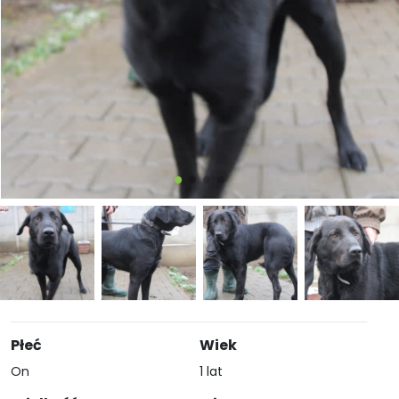
Płeć
Wiek
On
1 lat