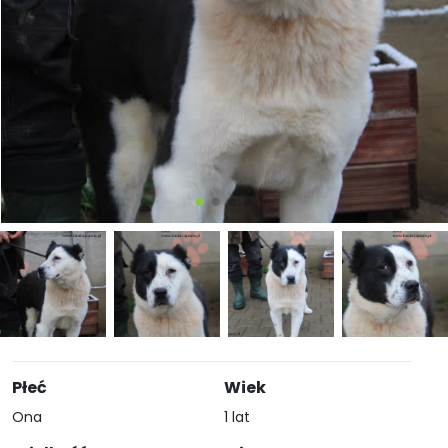
Płeć
Wiek
Ona
1 lat