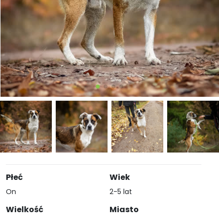
Płeć
Wiek
On
2-5 lat
Wielkość
Miasto