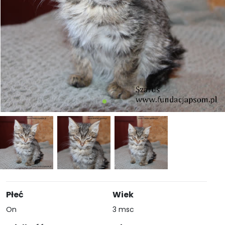
Płeć
Wiek
On
3 msc