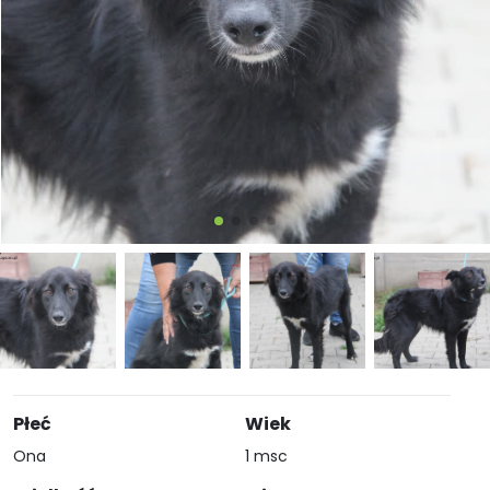
Płeć
Wiek
Ona
1 msc