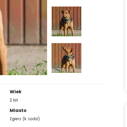
Wiek
2 lat
Miasto
Zgierz (k. Łodzi)