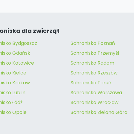
oniska dla zwierząt
nisko Bydgoszcz
Schronisko Poznań
nisko Gdańsk
Schronisko Przemyśl
nisko Katowice
Schronisko Radom
isko Kielce
Schronisko Rzeszów
nisko Kraków
Schronisko Toruń
isko Lublin
Schronisko Warszawa
nisko Łódź
Schronisko Wrocław
nisko Opole
Schronisko Zielona Góra