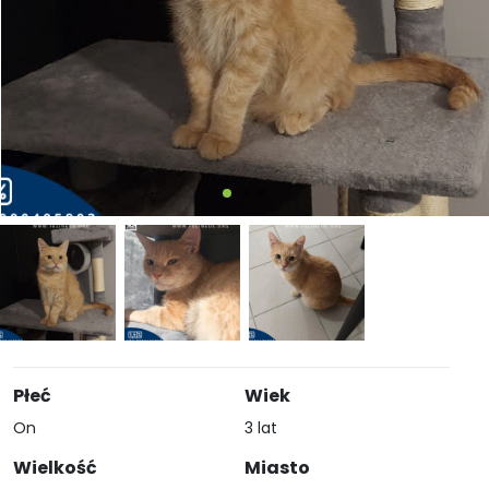
Płeć
Wiek
On
3 lat
Wielkość
Miasto