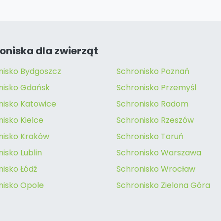
oniska dla zwierząt
nisko Bydgoszcz
Schronisko Poznań
nisko Gdańsk
Schronisko Przemyśl
nisko Katowice
Schronisko Radom
isko Kielce
Schronisko Rzeszów
nisko Kraków
Schronisko Toruń
isko Lublin
Schronisko Warszawa
nisko Łódź
Schronisko Wrocław
nisko Opole
Schronisko Zielona Góra