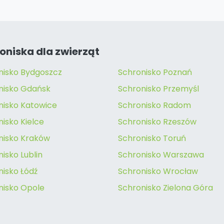
oniska dla zwierząt
nisko Bydgoszcz
Schronisko Poznań
nisko Gdańsk
Schronisko Przemyśl
nisko Katowice
Schronisko Radom
isko Kielce
Schronisko Rzeszów
nisko Kraków
Schronisko Toruń
isko Lublin
Schronisko Warszawa
nisko Łódź
Schronisko Wrocław
nisko Opole
Schronisko Zielona Góra