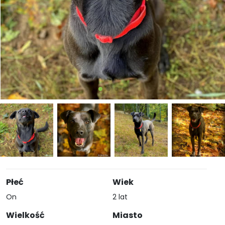
Płeć
Wiek
On
2 lat
Wielkość
Miasto