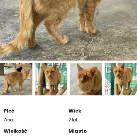
Płeć
Wiek
Ona
2 lat
Wielkość
Miasto