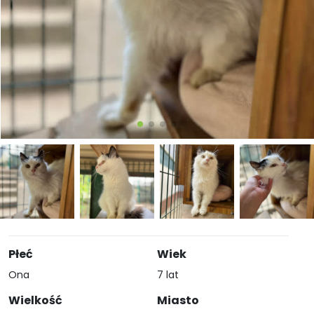
Płeć
Wiek
Ona
7 lat
Wielkość
Miasto