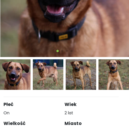
Płeć
Wiek
On
2 lat
Wielkość
Miasto