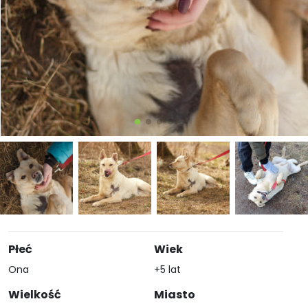
Płeć
Wiek
Ona
+5 lat
Wielkość
Miasto