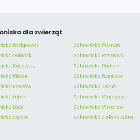
oniska dla zwierząt
nisko Bydgoszcz
Schronisko Poznań
nisko Gdańsk
Schronisko Przemyśl
nisko Katowice
Schronisko Radom
isko Kielce
Schronisko Rzeszów
nisko Kraków
Schronisko Toruń
isko Lublin
Schronisko Warszawa
nisko Łódź
Schronisko Wrocław
nisko Opole
Schronisko Zielona Góra