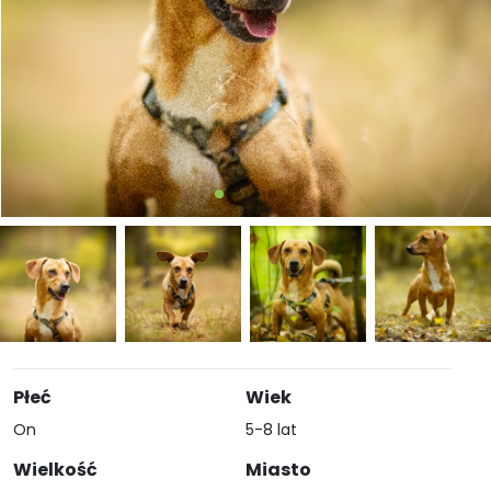
Płeć
Wiek
On
5-8 lat
Wielkość
Miasto