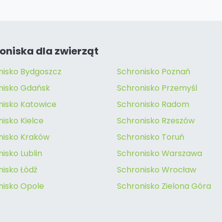
oniska dla zwierząt
nisko Bydgoszcz
Schronisko Poznań
nisko Gdańsk
Schronisko Przemyśl
nisko Katowice
Schronisko Radom
isko Kielce
Schronisko Rzeszów
nisko Kraków
Schronisko Toruń
isko Lublin
Schronisko Warszawa
nisko Łódź
Schronisko Wrocław
nisko Opole
Schronisko Zielona Góra