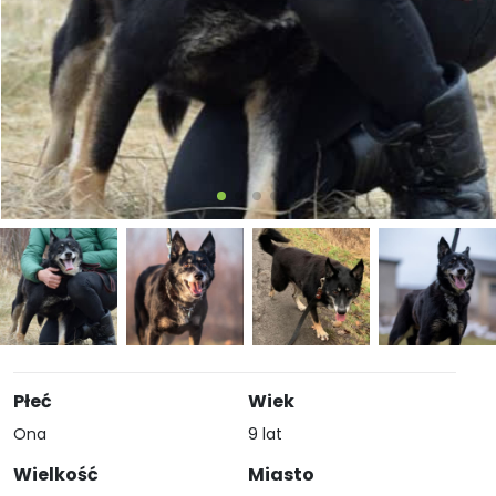
Płeć
Wiek
Ona
9 lat
Wielkość
Miasto