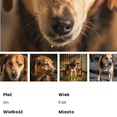
Płeć
Wiek
On
5 lat
Wielkość
Miasto