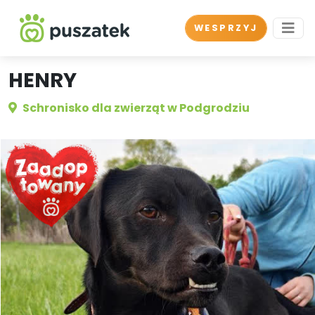
WESPRZYJ
HENRY
Schronisko dla zwierząt w Podgrodziu