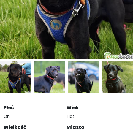
Płeć
Wiek
On
1 lat
Wielkość
Miasto