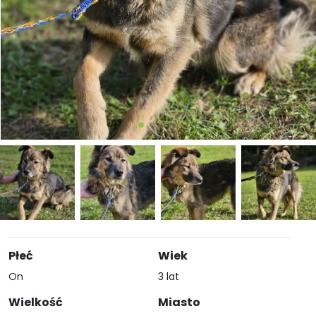
Płeć
Wiek
On
3 lat
Wielkość
Miasto