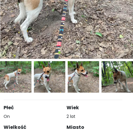
Płeć
Wiek
On
2 lat
Wielkość
Miasto