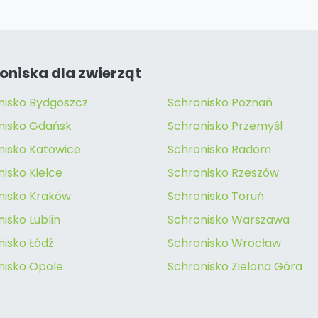
oniska dla zwierząt
nisko Bydgoszcz
Schronisko Poznań
nisko Gdańsk
Schronisko Przemyśl
nisko Katowice
Schronisko Radom
isko Kielce
Schronisko Rzeszów
nisko Kraków
Schronisko Toruń
isko Lublin
Schronisko Warszawa
nisko Łódź
Schronisko Wrocław
nisko Opole
Schronisko Zielona Góra