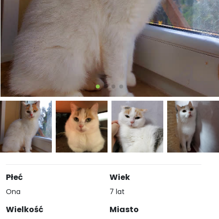
Płeć
Wiek
Ona
7 lat
Wielkość
Miasto