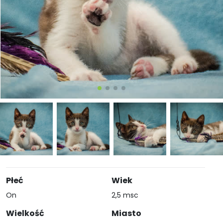
Płeć
Wiek
On
2,5 msc
Wielkość
Miasto