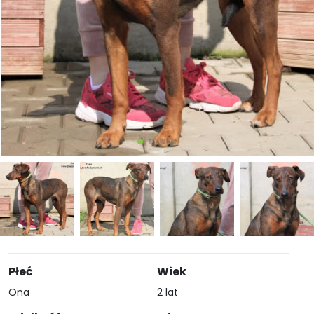
Płeć
Wiek
Ona
2 lat