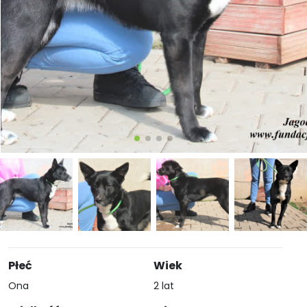
Płeć
Wiek
Ona
2 lat