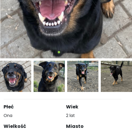
Płeć
Wiek
Ona
2 lat
Wielkość
Miasto