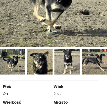
Płeć
Wiek
On
9 lat
Wielkość
Miasto