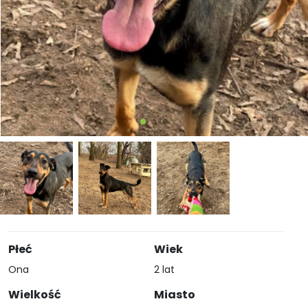
Płeć
Wiek
Ona
2 lat
Wielkość
Miasto