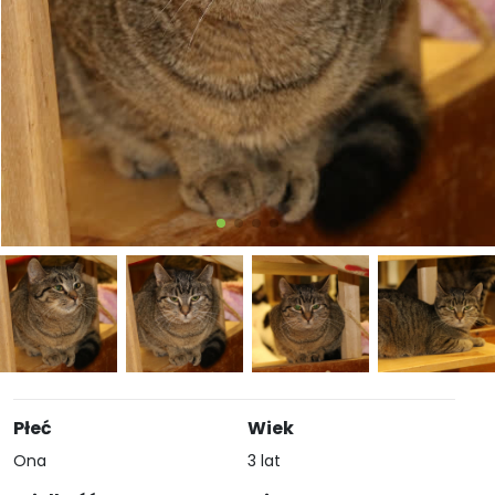
Płeć
Wiek
Ona
3 lat