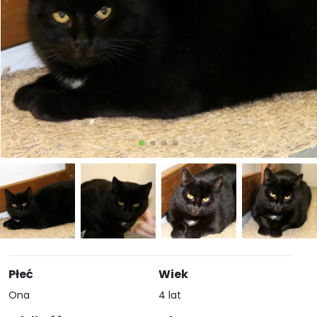
Płeć
Wiek
Ona
4 lat