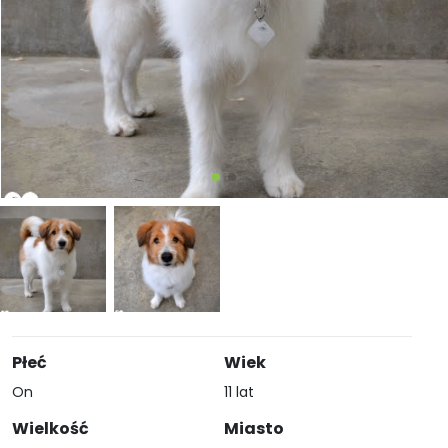
Płeć
Wiek
On
11 lat
Wielkość
Miasto