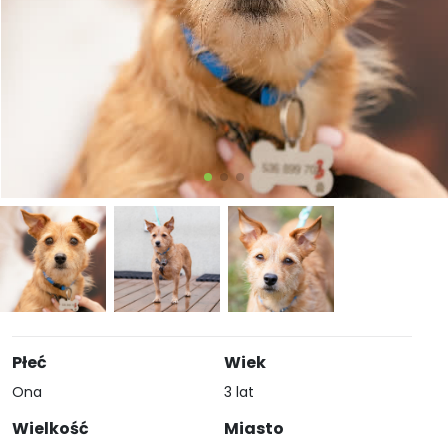
Płeć
Wiek
Ona
3 lat
Wielkość
Miasto