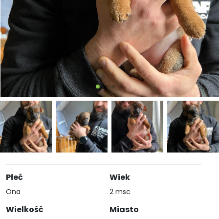
Płeć
Wiek
Ona
2 msc
Wielkość
Miasto