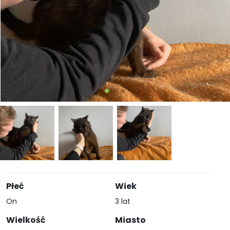
Płeć
Wiek
On
3 lat
Wielkość
Miasto