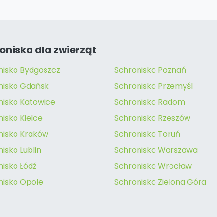
oniska dla zwierząt
nisko Bydgoszcz
Schronisko Poznań
nisko Gdańsk
Schronisko Przemyśl
nisko Katowice
Schronisko Radom
isko Kielce
Schronisko Rzeszów
nisko Kraków
Schronisko Toruń
isko Lublin
Schronisko Warszawa
nisko Łódź
Schronisko Wrocław
nisko Opole
Schronisko Zielona Góra