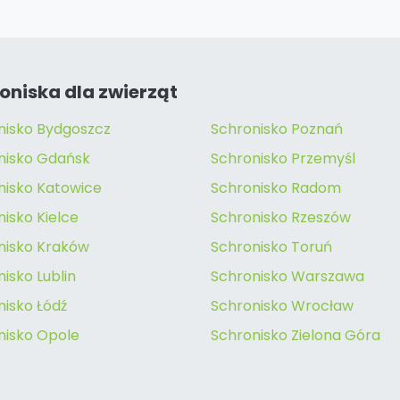
oniska dla zwierząt
nisko Bydgoszcz
Schronisko Poznań
nisko Gdańsk
Schronisko Przemyśl
nisko Katowice
Schronisko Radom
isko Kielce
Schronisko Rzeszów
nisko Kraków
Schronisko Toruń
isko Lublin
Schronisko Warszawa
nisko Łódź
Schronisko Wrocław
nisko Opole
Schronisko Zielona Góra