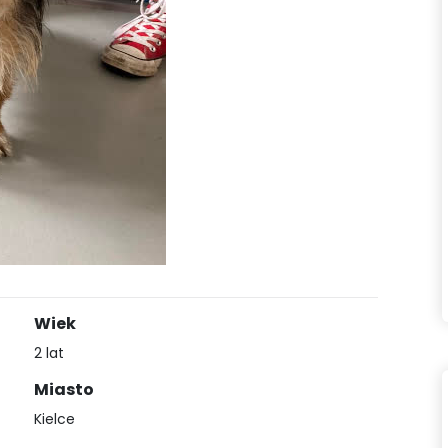
Wiek
2 lat
Miasto
Kielce