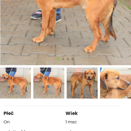
Płeć
Wiek
On
1 msc