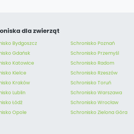
oniska dla zwierząt
nisko Bydgoszcz
Schronisko Poznań
nisko Gdańsk
Schronisko Przemyśl
nisko Katowice
Schronisko Radom
isko Kielce
Schronisko Rzeszów
nisko Kraków
Schronisko Toruń
isko Lublin
Schronisko Warszawa
nisko Łódź
Schronisko Wrocław
nisko Opole
Schronisko Zielona Góra