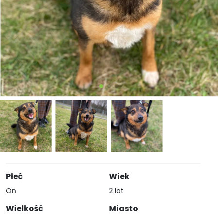
Płeć
Wiek
On
2 lat
Wielkość
Miasto