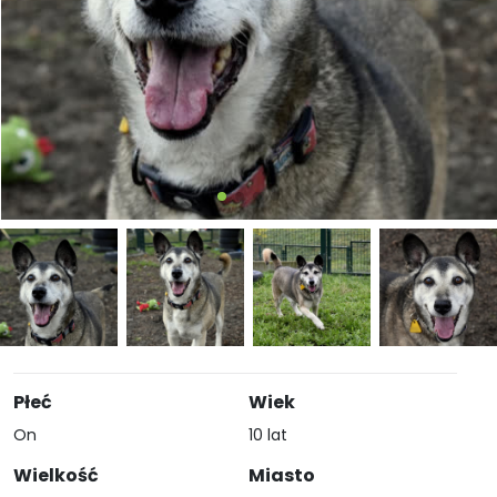
Płeć
Wiek
On
10 lat
Wielkość
Miasto