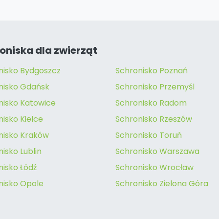
oniska dla zwierząt
nisko Bydgoszcz
Schronisko Poznań
nisko Gdańsk
Schronisko Przemyśl
nisko Katowice
Schronisko Radom
isko Kielce
Schronisko Rzeszów
nisko Kraków
Schronisko Toruń
isko Lublin
Schronisko Warszawa
nisko Łódź
Schronisko Wrocław
nisko Opole
Schronisko Zielona Góra