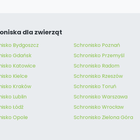
oniska dla zwierząt
nisko Bydgoszcz
Schronisko Poznań
nisko Gdańsk
Schronisko Przemyśl
nisko Katowice
Schronisko Radom
isko Kielce
Schronisko Rzeszów
nisko Kraków
Schronisko Toruń
isko Lublin
Schronisko Warszawa
nisko Łódź
Schronisko Wrocław
nisko Opole
Schronisko Zielona Góra