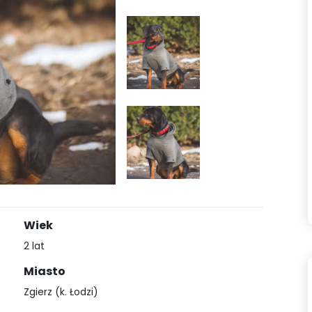
Wiek
2 lat
Miasto
Zgierz (k. Łodzi)