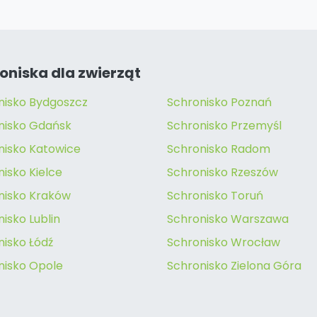
oniska dla zwierząt
nisko Bydgoszcz
Schronisko Poznań
nisko Gdańsk
Schronisko Przemyśl
nisko Katowice
Schronisko Radom
isko Kielce
Schronisko Rzeszów
nisko Kraków
Schronisko Toruń
isko Lublin
Schronisko Warszawa
nisko Łódź
Schronisko Wrocław
nisko Opole
Schronisko Zielona Góra