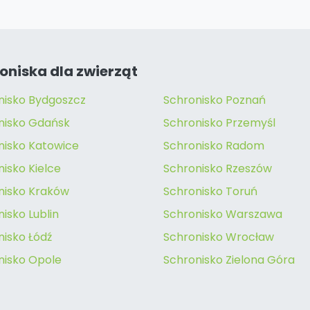
oniska dla zwierząt
nisko Bydgoszcz
Schronisko Poznań
nisko Gdańsk
Schronisko Przemyśl
nisko Katowice
Schronisko Radom
isko Kielce
Schronisko Rzeszów
nisko Kraków
Schronisko Toruń
isko Lublin
Schronisko Warszawa
nisko Łódź
Schronisko Wrocław
nisko Opole
Schronisko Zielona Góra