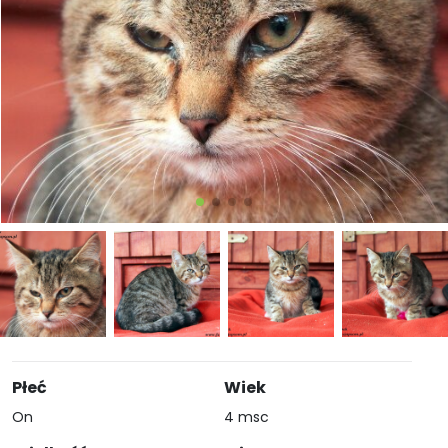
Płeć
Wiek
On
4 msc