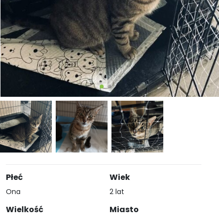
Płeć
Wiek
Ona
2 lat
Wielkość
Miasto