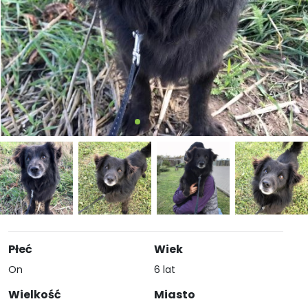
Płeć
Wiek
On
6 lat
Wielkość
Miasto