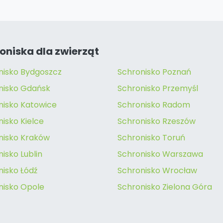
oniska dla zwierząt
nisko Bydgoszcz
Schronisko Poznań
nisko Gdańsk
Schronisko Przemyśl
nisko Katowice
Schronisko Radom
isko Kielce
Schronisko Rzeszów
nisko Kraków
Schronisko Toruń
isko Lublin
Schronisko Warszawa
nisko Łódź
Schronisko Wrocław
nisko Opole
Schronisko Zielona Góra