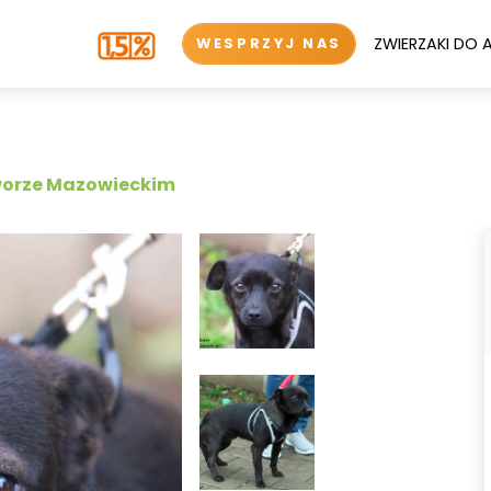
ZWIERZAKI DO 
WESPRZYJ NAS
worze Mazowieckim